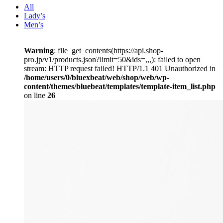
All
Lady’s
Men’s
Warning
: file_get_contents(https://api.shop-
pro.jp/v1/products.json?limit=50&ids=,,,): failed to open
stream: HTTP request failed! HTTP/1.1 401 Unauthorized in
/home/users/0/bluexbeat/web/shop/web/wp-
content/themes/bluebeat/templates/template-item_list.php
on line
26